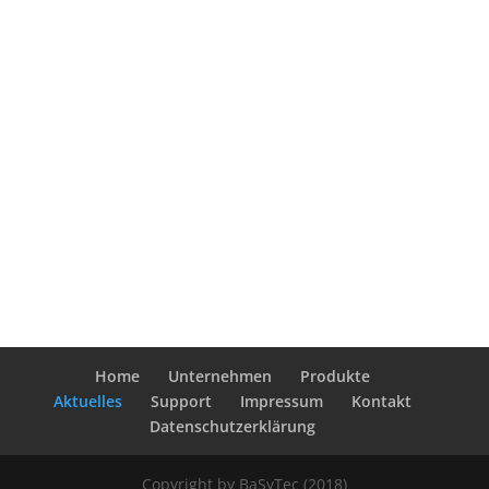
Wir haben bis zum 9.1.2023
geschlossen.
von
R G
|
Dez. 26, 2022
« Ältere Einträge
Home
Unternehmen
Produkte
Aktuelles
Support
Impressum
Kontakt
Datenschutzerklärung
Copyright by BaSyTec (2018)