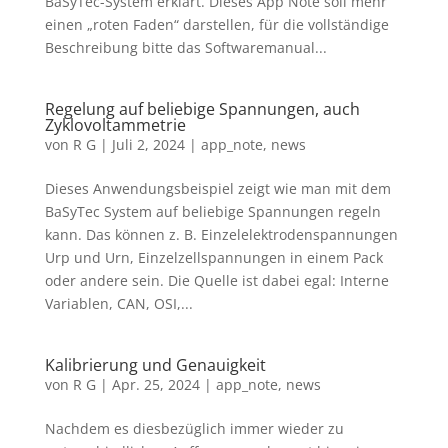
BaSyTec-System erklärt. Dieses App Note soll mehr
einen „roten Faden“ darstellen, für die vollständige
Beschreibung bitte das Softwaremanual...
Regelung auf beliebige Spannungen, auch
Zyklovoltammetrie
von
R G
|
Juli 2, 2024
|
app_note
,
news
Dieses Anwendungsbeispiel zeigt wie man mit dem
BaSyTec System auf beliebige Spannungen regeln
kann. Das können z. B. Einzelelektrodenspannungen
Urp und Urn, Einzelzellspannungen in einem Pack
oder andere sein. Die Quelle ist dabei egal: Interne
Variablen, CAN, OSI,...
Kalibrierung und Genauigkeit
von
R G
|
Apr. 25, 2024
|
app_note
,
news
Nachdem es diesbezüglich immer wieder zu