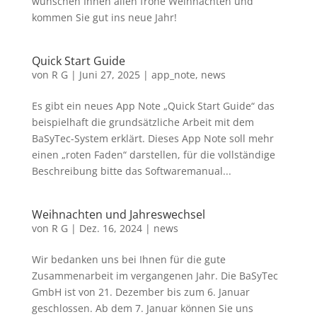
wünschen Ihnen allen frohe Weihnachten und
kommen Sie gut ins neue Jahr!
Quick Start Guide
von
R G
|
Juni 27, 2025
|
app_note
,
news
Es gibt ein neues App Note „Quick Start Guide“ das
beispielhaft die grundsätzliche Arbeit mit dem
BaSyTec-System erklärt. Dieses App Note soll mehr
einen „roten Faden“ darstellen, für die vollständige
Beschreibung bitte das Softwaremanual...
Weihnachten und Jahreswechsel
von
R G
|
Dez. 16, 2024
|
news
Wir bedanken uns bei Ihnen für die gute
Zusammenarbeit im vergangenen Jahr. Die BaSyTec
GmbH ist von 21. Dezember bis zum 6. Januar
geschlossen. Ab dem 7. Januar können Sie uns